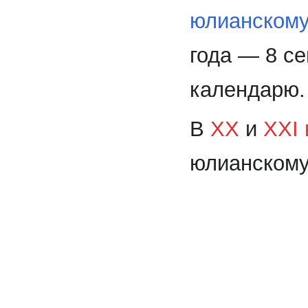
юлианскому
года — 8 се
календарю.
В
XX
и
XXI 
юлианскому