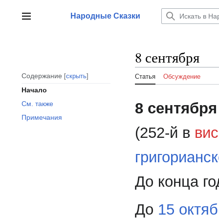
Перейти
к
Народные Сказки
Главное меню
содержанию
8 сентября
Содержание
скрыть
Статья
Обсуждение
Начало
8 сентября
См. также
Примечания
(252-й в
вис
григорианс
До конца го
До
15 октя