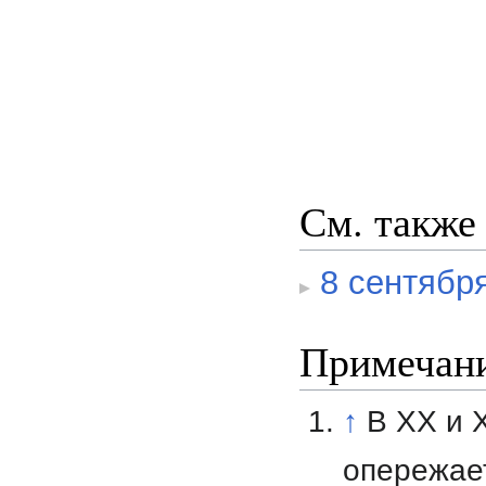
См. также
8 сентябр
Примечан
↑
В XX и 
опережает