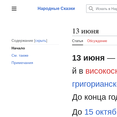
Перейти
к
Народные Сказки
Главное меню
содержанию
13 июня
Содержание
скрыть
Статья
Обсуждение
Начало
13 июня
— 1
См. также
Примечания
й в
високос
григорианс
До конца го
До
15 октя