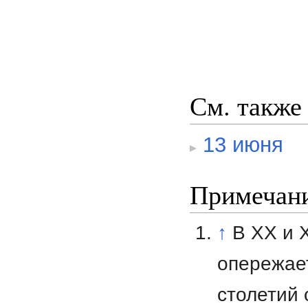
См. также
13 июня
Примечан
↑
В XX и 
опережает
столетий 