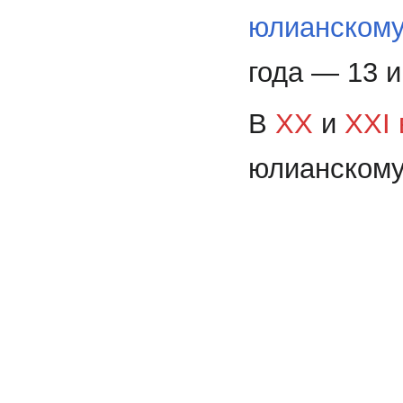
юлианскому
года — 13 
В
XX
и
XXI 
юлианскому