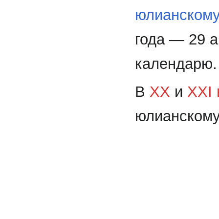
юлианскому
года — 29 а
календарю.
В
XX
и
XXI 
юлианскому