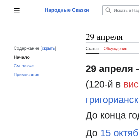
Перейти
к
Народные Сказки
Главное меню
содержанию
29 апреля
Содержание
скрыть
Статья
Обсуждение
Начало
29 апреля
—
См. также
Примечания
(120-й в
вис
григорианс
До конца го
До
15 октя