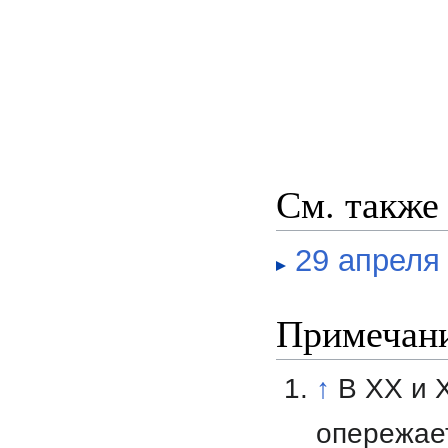
См. также
29 апреля
Примечан
↑
В XX и 
опережает