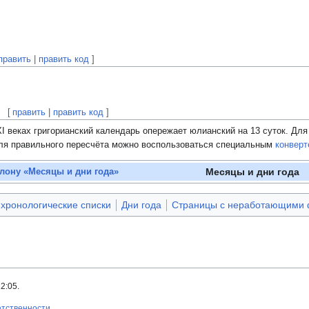
править
|
править код
]
[
править
|
править код
]
I веках григорианский календарь опережает юлианский на 13 суток. Для
для правильного пересчёта можно воспользоваться специальным
конверт
Месяцы и дни года
лону «Месяцы и дни года»
 хронологические списки
Дни года
Страницы с неработающими 
2:05.
етственности