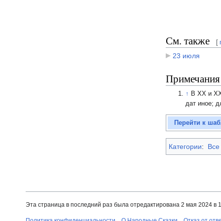
См. также
[
23 июля
Примечания
↑
В XX и XX
дат иное; 
Перейти к шаб
Категории
:
Все
Эта страница в последний раз была отредактирована 2 мая 2024 в 1
Политика конфиденциальности
О Народные Сказки
Отказ от отв