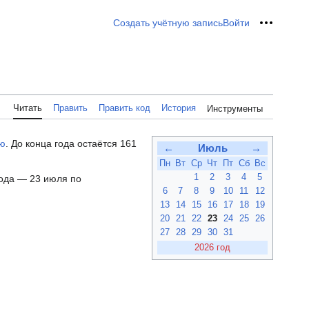
Создать учётную запись
Войти
Персон
Читать
Править
Править код
История
Инструменты
рю
. До конца года остаётся 161
←
Июль
→
Пн
Вт
Ср
Чт
Пт
Сб
Вс
1
2
3
4
5
года — 23 июля по
6
7
8
9
10
11
12
13
14
15
16
17
18
19
20
21
22
23
24
25
26
27
28
29
30
31
2026 год