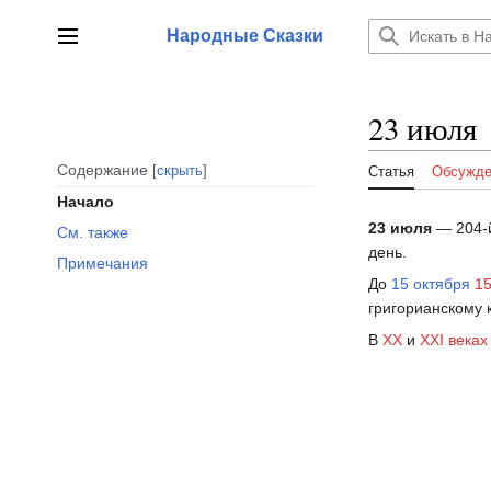
Перейти
к
Народные Сказки
Главное меню
содержанию
23 июля
Содержание
скрыть
Статья
Обсужде
Начало
23 июля
— 204-й
См. также
день.
Примечания
До
15 октября
15
григорианскому 
В
XX
и
XXI веках