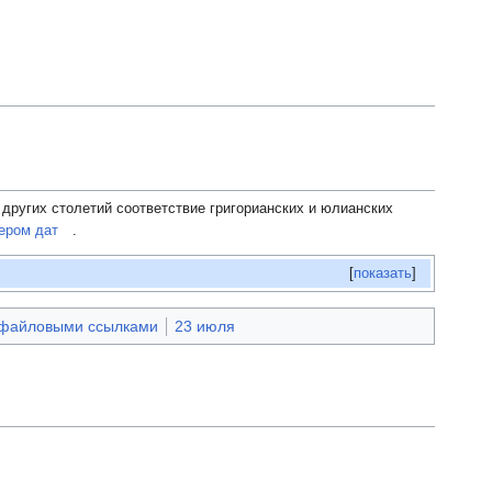
 других столетий соответствие григорианских и юлианских
ером дат
.
[
показать
]
файловыми ссылками
23 июля