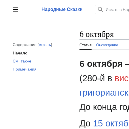
Перейти
к
Народные Сказки
Главное меню
содержанию
6 октября
Содержание
скрыть
Статья
Обсуждение
Начало
6 октября
—
См. также
Примечания
(280-й в
вис
григорианс
До конца го
До
15 октя