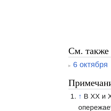
См. также
6 октября
Примечан
↑
В XX и 
опережает