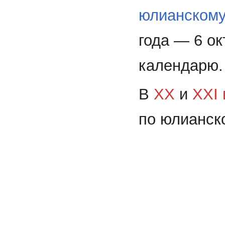
юлианскому
года — 6 ок
календарю.
В
XX
и
XXI 
по юлианск