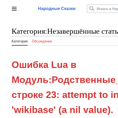
Перейти
к
Народные Сказки
Главное меню
содержанию
Категория
:
Незавершённые стать
Категория
Обсуждение
Ошибка Lua в
Модуль:Родственные
строке 23: attempt to in
'wikibase' (a nil value).