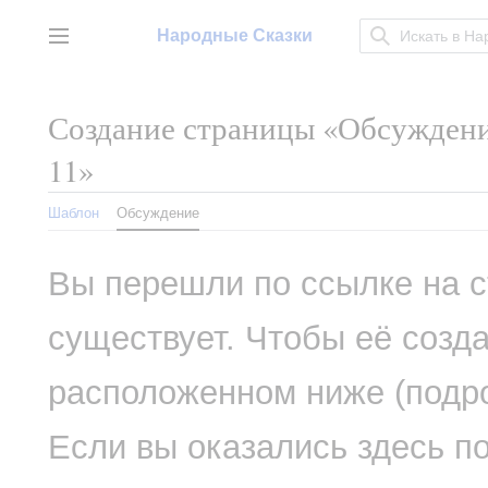
Перейти
к
Народные Сказки
Главное меню
содержанию
Создание страницы «
Обсуждени
11
»
Шаблон
Обсуждение
Вы перешли по ссылке на с
существует. Чтобы её созда
расположенном ниже (подр
Если вы оказались здесь п