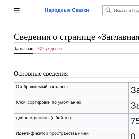
Перейти
к
Народные Сказки
Главное меню
содержанию
Сведения о странице «Заглавна
Заглавная
Обсуждение
Основные сведения
Отображаемый заголовок
З
Ключ сортировки по умолчанию
З
Длина страницы (в байтах)
7
Идентификатор пространства имён
0