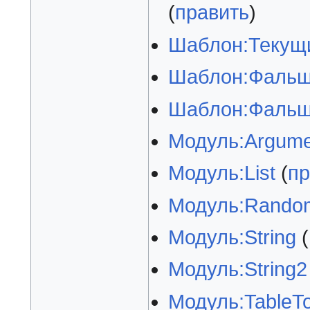
(
править
)
Шаблон:Текущи
Шаблон:Фальш
Шаблон:Фальшз
Модуль:Argume
Модуль:List
(
пр
Модуль:Rando
Модуль:String
(
Модуль:String2
Модуль:TableTo